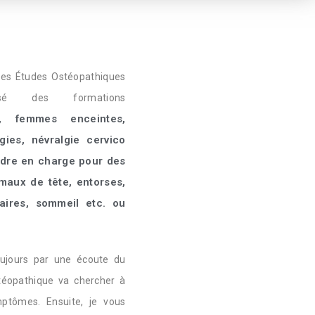
tes Études O
stéopathiques
sé des formations
s, femmes enceintes,
lgies, névralgie cervico
ndre en charge pour des
aux de tête, entorses,
naires, sommeil etc. ou
oujours par une écoute du
stéopathique va chercher à
ptômes. Ensuite, je vous