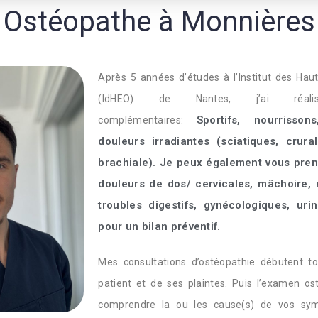
Ostéopathe à Monnières
Après 5 années d’études à l’Institut des Hau
(IdHEO) de Nantes, j’ai réali
Sportifs,
nourrisson
complémentaires:
douleurs irradiantes (sciatiques, crura
brachiale). Je peux également vous pre
douleurs de dos/ cervicales,
mâchoire,
m
troubles digestifs, gynécologiques, uri
pour un bilan préventif.
Mes consultations d’ostéopathie débutent t
patient et de ses plaintes. Puis l’examen o
comprendre la ou les cause(s) de vos sym