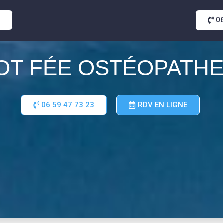
E
0
IOT
FÉE
OSTÉOPATHE 
06 59 47 73 23
RDV EN LIGNE