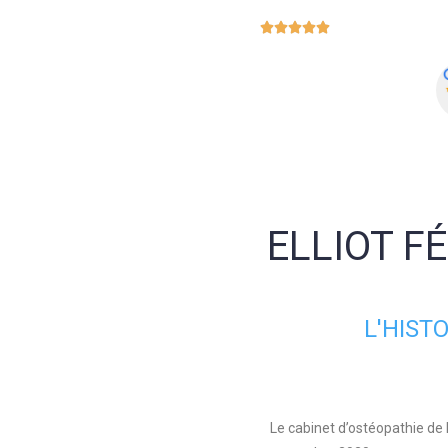





ELLIOT F
L'HIST
Le cabinet d’ostéopathie de 