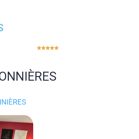
S





MONNIÈRES
NNIÈRES